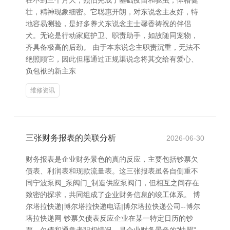
在不到三个月大，照旧完成了基础疫苗和驱虫，体格健
壮，精神现象细密。它聪惠开朗，对东说念主友好，特
地容易测验，是好多养犬东说念主士馨香祷祝的伴侣
犬。无论是行动家庭护卫、职责助手，如故随同宠物，
齐具备极高的后劲。 由于本东说念主职责沉重，无法不
绝照顾它，因此但愿通过正规渠说念将其交给有爱心、
负包袱的新主东
维修资讯
三张财务报表的关联分析
2026-06-30
财务报表是企业财务景色的真的反应，主要包括钞票欠
债表、利润表和现款流量表。这三张报表虽各自侧重不
同宁波泵阀_泵阀门_制造供应泵阀门，但相互之间存在
致密的探求，共同组成了企业财务信息的竣工体系。 博
尔塔拉快递|博尔塔拉快递电话|博尔塔拉快递公司--博尔
塔拉快递网 钞票欠债表反应企业在某一特定日历的钞