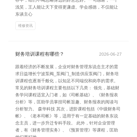
存中，咱们不竭忽略身边的好意思好。一句感谢，一个
浅笑，王人能让天下变得更谦虚。学会感德，不仅能让
东谈主心
维修资讯
财务培训课程有哪些？
2026-06-27
跟着经济的不断发展，企业对财务管理东说念主才的需
求日益增长宁波泵阀_泵阀门_制造供应泵阀门，财务培
训课程也逐渐千般化，以知足不同端倪和岗亭的需求。
常见的财务培训课程主要包括以下几类： 领先，基础财
务学问课程适宜入门者，如《司帐基础》、《财务报表
分析》等，匡助学员掌捏司帐旨趣、财务报表的阅读与
分析智力。 森华科技 其次，进阶课程包括《中级财务司
帐》、《老本司帐》等，适用于有一定基础的财务东说
念主员，进一步升迁专科手段。 此外，针对企业管理
者，有《财务管理实务》、《预算管理》等课程，匡助