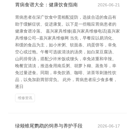
胃病食谱大全：健康饮食指南
2026-06-21
胃病患者在深广饮食中需相配提防，选拔合适的食品有
助于缓解症状、促进康复。以下是一些顺应胃病患者的
健康食谱冷落。 嘉兴家具维修|嘉兴家具维修电话|嘉兴家
具维修公司--嘉兴家具维修网 当先，早餐应以易消化、
和缓的食品为主，如小米粥、软面条、鸡蛋饼等，幸免
空心或过饱。午餐可选拔清淡的汤类，如白菜豆腐汤、
山药排骨汤，搭配少许米饭或馒头，幸免浓重和辛辣。
晚餐宜清淡，推选食用南瓜粥、胡萝卜糊、蒸鱼等，幸
免过量进食。同期，幸免饮酒、咖啡、浓茶等刺激性饮
品，以免加剧胃部背负。 此外，胃病患者应少食多餐，
逐日
维修资讯
绿颊锥尾鹦鹉的饲养与养护手段
2026-06-17