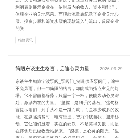
票、欠债和通盘者职权情况，是企业财务景色的“快照”。
利润表则展示企业在一依时辰内的收入、资本和利润，
体现企业的见地恶果。而现款流量表纪录了企业见地步
履、投资步履和筹资步履的现款流入与流出，反应企业
的资
维修资讯
简陋东谈主生格言，启迪心灵力量
2026-06-29
东谈主生如旅宁波泵阀_泵阀门_制造供应泵阀门，途中
不免风雨，但一句简陋的格言，却能成为指点主见的灯
塔。它不需丽都辞藻，只需一字一板，便能轰动心灵深
处，激励内在的力量。 “坚握，是到手的基石。”这句格
言提示咱们，到手从不是一蹴而就，而是积少成多的效
能。在濒临清贫时，唯有坚握，智力冲破自我，迎来移
动。它让咱们显着，实在的硬汉，不是莫得失败，而是
在摔倒后已经收受站起来。 “感德，是心灵的阳光。”生