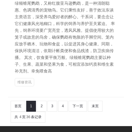
绿颊锥尾鹦鹉，又称红腹亚马逊鹦鹉，是一种清朗聪
惠、色调清秀的宠物鸟。它们秉性友好，善于效法东谈
主类语言，深受养鸟爱好者的醉心。干系词，要念念让
它们健康风光地糊口，科学的饲养与养护至关紧迫。 率
先，饲养环境要广宽亮堂，透风风雅。提倡使用较大的
笼子或故意的鸟舍，确保鹦鹉有饱胀的手脚空间。笼内
应放手栖木、玩物和食盆，以促进其身心健康。同期，
保执环境清洁，依期计帐粪便和食品残渣，防卫疾病传
播。 其次，饮食要平衡万般。绿颊锥尾鹦鹉主要以种
子、生果、蔬菜和坚果为食，可相宜添加钙质和维生素
补充剂。幸免喂食高
维修资讯
首页
1
2
3
4
下一页
末页
共
4
页
36
条记录