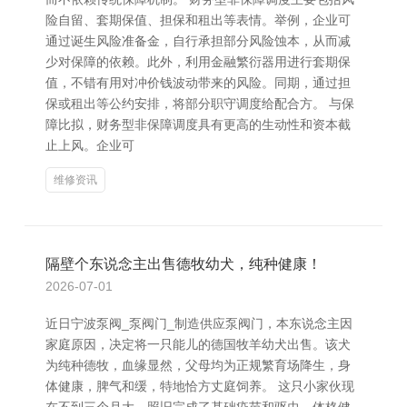
险自留、套期保值、担保和租出等表情。举例，企业可
通过诞生风险准备金，自行承担部分风险蚀本，从而减
少对保障的依赖。此外，利用金融繁衍器用进行套期保
值，不错有用对冲价钱波动带来的风险。同期，通过担
保或租出等公约安排，将部分职守调度给配合方。 与保
障比拟，财务型非保障调度具有更高的生动性和资本截
止上风。企业可
维修资讯
隔壁个东说念主出售德牧幼犬，纯种健康！
2026-07-01
近日宁波泵阀_泵阀门_制造供应泵阀门，本东说念主因
家庭原因，决定将一只能儿的德国牧羊幼犬出售。该犬
为纯种德牧，血缘显然，父母均为正规繁育场降生，身
体健康，脾气和缓，特地恰方丈庭饲养。 这只小家伙现