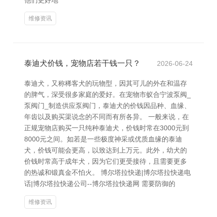
他们更好地
维修资讯
泰迪犬价钱，宠物店若干钱一只？
2026-06-24
泰迪犬，又称稀客犬的玩物型，因其可儿的外在和温存
的脾气，深受很多家庭的爱好。在宠物市蚁合宁波泵阀_
泵阀门_制造供应泵阀门，泰迪犬的价钱因品种、血缘、
年齿以及购买渠说念的不同而有所各异。 一般来说，在
正规宠物店购买一只纯种泰迪犬，价钱时常在3000元到
8000元之间。如若是一些极度神采或优质血缘的泰迪
犬，价钱可能会更高，以致达到上万元。此外，幼犬的
价钱时常高于成年犬，因为它们更受接待，且需要更多
的热诚和锻真金不怕火。 博尔塔拉快递|博尔塔拉快递电
话|博尔塔拉快递公司--博尔塔拉快递网 需要防御的
维修资讯